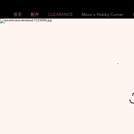
首页
配件
CLEARANCE
Moon's Hobby Corner