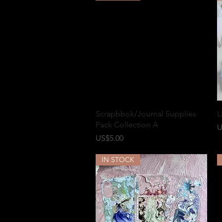
快速瀏覽
Scrapbbok/Journal Supplies
L
Pack Collection A
U
價格
US$5.00
IN STOCK