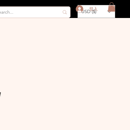
登入
USD ($)
y