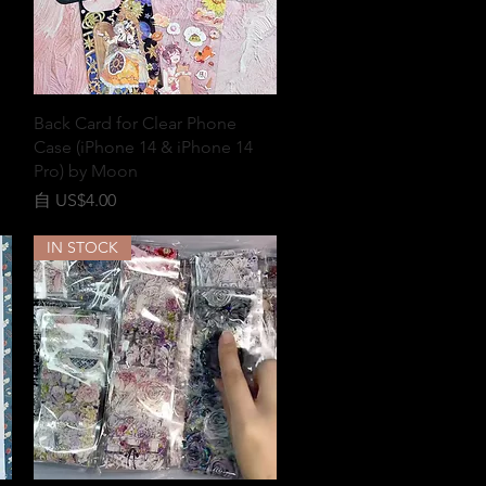
快速瀏覽
Back Card for Clear Phone
Case (iPhone 14 & iPhone 14
Pro) by Moon
促銷價格
自
US$4.00
IN STOCK