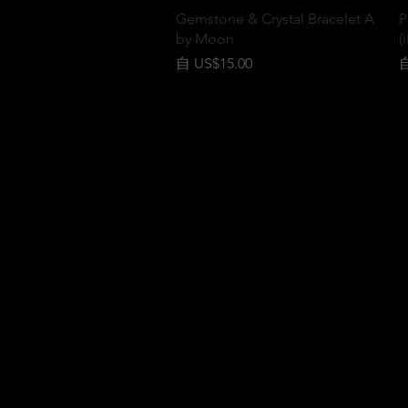
快速瀏覽
Gemstone & Crystal Bracelet A
P
by Moon
(
促銷價格
自
US$15.00