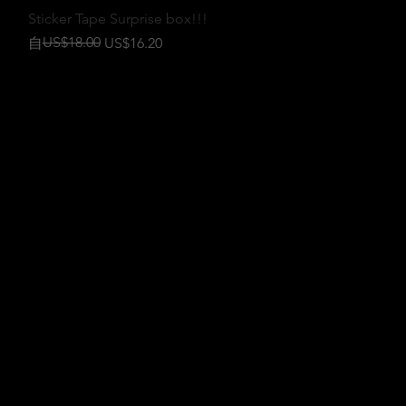
快速瀏覽
Sticker Tape Surprise box!!!
一般價格
促銷價格
US$18.00
自
US$16.20