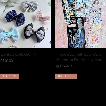
快速瀏覽
快速瀏覽
ittle Bow Collection A
Phone Case with Back Card
(iPhone 16 Pro Max) by Moon
價格
S$10.00
促銷價格
自
US$4.00
IN STOCK
IN STOCK