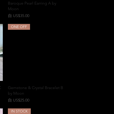
快速瀏覽
Baroque Pearl Earring A by
Moon
促銷價格
自
US$35.00
ONE OFF
快速瀏覽
C
Gemstone & Crystal Bracelet B
by Moon
促銷價格
自
US$25.00
IN STOCK