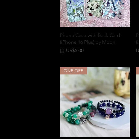
快速瀏覽
Phone Case with Back Card
P
(iPhone 16 Plus) by Moon
(
促銷價格
自
US$5.00
U
ONE OFF