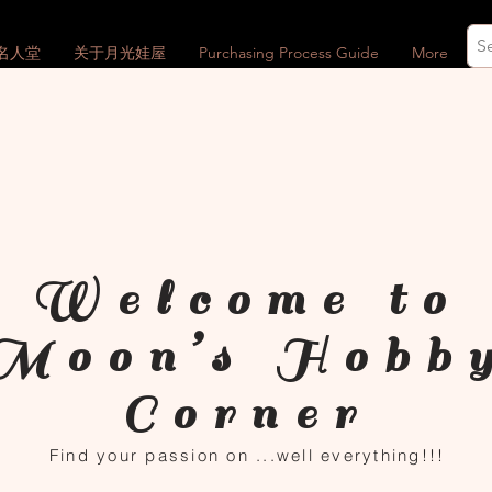
名人堂
关于月光娃屋
Purchasing Process Guide
More
Welcome to
Moon’s Hobb
Corner
Find your passion on ...well everything!!!