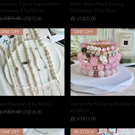
快速瀏覽
快速瀏覽
apanese Styled Inspired Hair
Fresh Water Pearl Earring
ccessory A by Moon
Collection A by Moon
一般價格
促銷價格
US$15.00
促銷價格
自
US$13.50
自
US$20.00
ONE OFF
ONE OFF
快速瀏覽
快速瀏覽
earl Bracelet A by Moon
Gemstone & Crystal Bracelet 
by Moon
一般價格
促銷價格
US$25.00
自
US$18.00
促銷價格
自
US$15.00
ONE OFF
IN STOCK