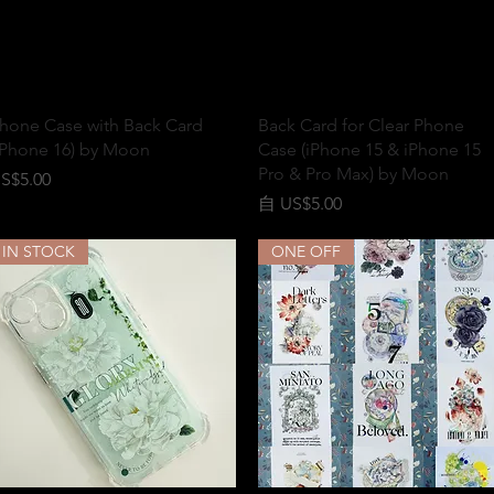
快速瀏覽
快速瀏覽
hone Case with Back Card
Back Card for Clear Phone
iPhone 16) by Moon
Case (iPhone 15 & iPhone 15
Pro & Pro Max) by Moon
價格
S$5.00
促銷價格
自
US$5.00
IN STOCK
ONE OFF