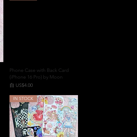
快速瀏覽
Phone Case with Back Card
(iPhone 16 Pro) by Moon
促銷價格
自
US$4.00
IN STOCK