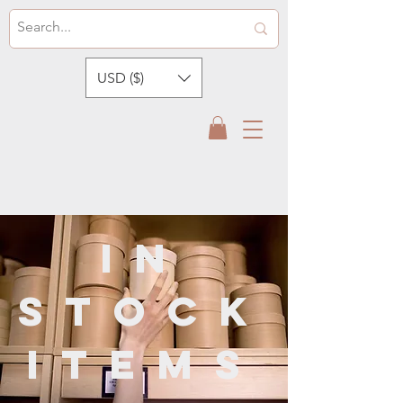
USD ($)
​In
Stock
items