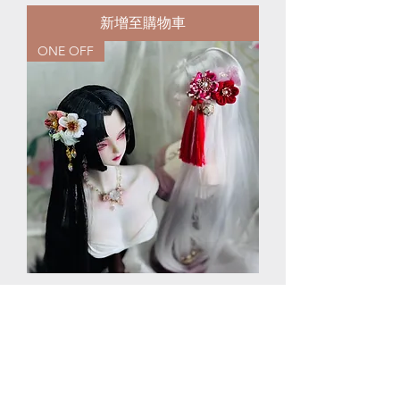
新增至購物車
ONE OFF
Japanese Styled Inspired Hair
Accessory A by Moon
一般價格
促銷價格
US$15.00
自
US$13.50
新增至購物車