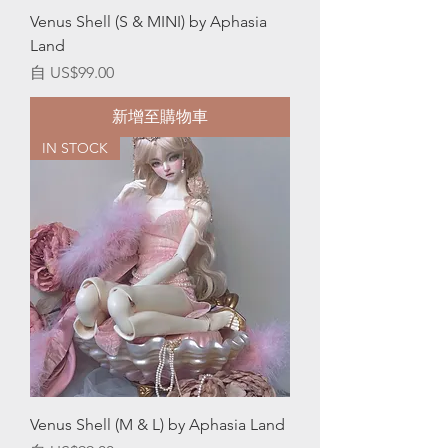
Venus Shell (S & MINI) by Aphasia
Land
促銷價格
自
US$99.00
新增至購物車
IN STOCK
Venus Shell (M & L) by Aphasia Land