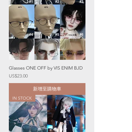
Glasses ONE OFF by VIS ENIM BJD
價格
US$23.00
新增至購物車
IN STOCK