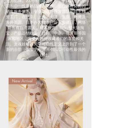
主力品牌。2009年初成立至今，一直以创作中
国BJD一线原创品牌为理念，现已拥有完善的
销售服务体系，专业的设计开发团队和自主独
资工厂，在北京、上海、天津、重庆、台湾及
海外美国、日本各大城市已设有实体店，网络
销售有台湾露天、日本雅虎、Ebay和大陆淘
宝，产品远销欧美、日韩、中东、俄罗斯等国
家和地区，深受海内外收藏者们的喜爱和关
注。龙魂娃娃在关节可动性定义上升到了一个
新的台阶，被誉为中国原创BJD可动性最强的
娃社。
New Arrival