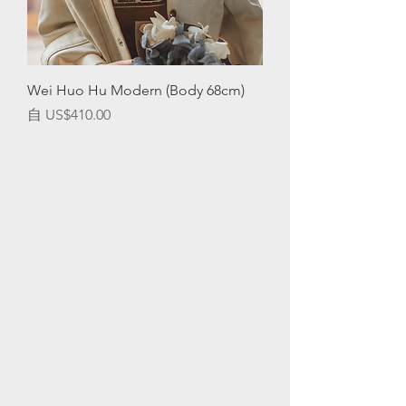
Wei Huo Hu Modern (Body 68cm)
促銷價格
自
US$410.00