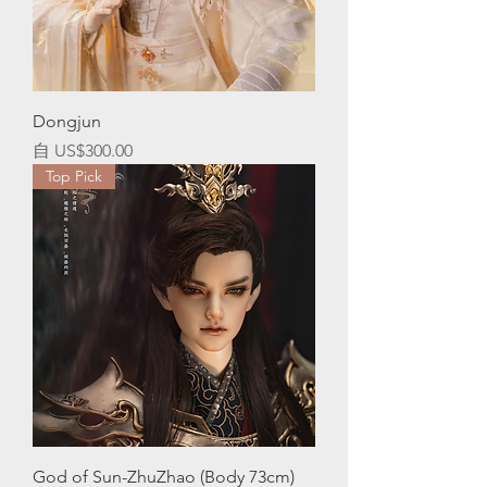
Dongjun
促銷價格
自
US$300.00
Top Pick
God of Sun-ZhuZhao (Body 73cm)