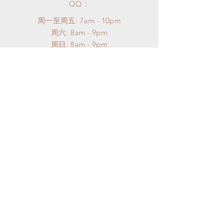
​QQ：
周一至周五: 7am - 10pm
​​周六: 8am - 9pm
​周日: 8am - 9pm
帮助
配送以及售后
购物须知
FAQ
SUBSCRIBE
Subscribe Now