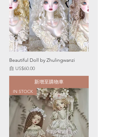
Beautiful Doll by Zhulingwanzi
促銷價格
自
US$60.00
新增至購物車
IN STOCK