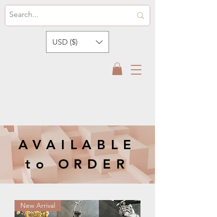
USD ($)
AVAILABLE
to ORDER
New Arrival