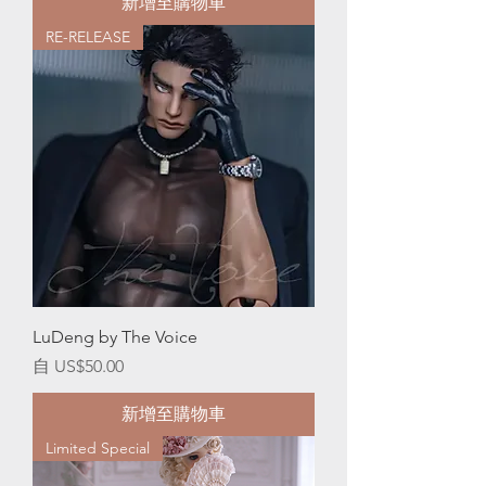
新增至購物車
RE-RELEASE
LuDeng by The Voice
促銷價格
自
US$50.00
新增至購物車
Limited Special