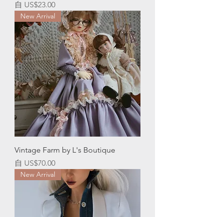
促銷價格
自
US$23.00
New Arrival
Vintage Farm by L's Boutique
促銷價格
自
US$70.00
New Arrival