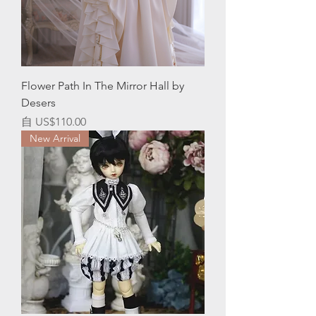
Flower Path In The Mirror Hall by
Desers
促銷價格
自
US$110.00
New Arrival