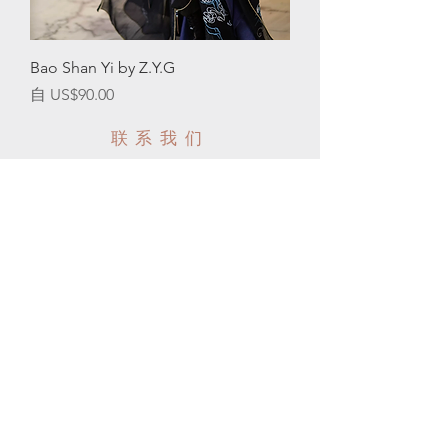
Bao Shan Yi by Z.Y.G
促銷價格
自
US$90.00
联系我们
客服时间
电话:
647-289-5777
电子邮件:
info@moonlightbjd.com
微信：
​QQ：
周一至周五: 7am - 10pm
​​周六: 8am - 9pm
​周日: 8am - 9pm
帮助
配送以及售后
购物须知