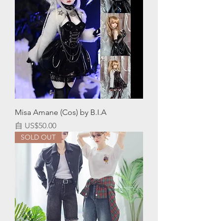
Misa Amane (Cos) by B.I.A
促銷價格
自
US$50.00
SOLD OUT