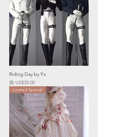
Riding Day by Y.s
促銷價格
自
US$35.00
Limited Special