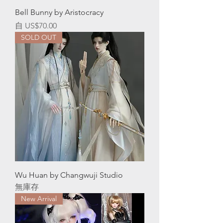
Bell Bunny by Aristocracy
促銷價格
自
US$70.00
SOLD OUT
Wu Huan by Changwuji Studio
無庫存
New Arrival