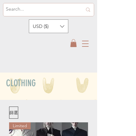
USD ($)
​CLOTHING
篩選
Limited