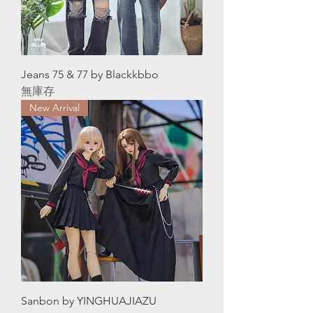
Jeans 75 & 77 by Blackkbbo
無庫存
New Arrival
Sanbon by YINGHUAJIAZU