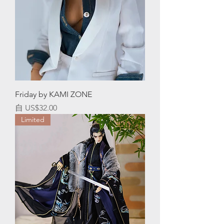
Friday by KAMI ZONE
促銷價格
自
US$32.00
Limited